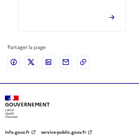
Partager la page
Partager sur Facebook
Partager sur X
Partager sur LinkedIn
Partager par email
Copier le lien de la 
GOUVERNEMENT
info.gouv.fr
service-public.gouv.fr