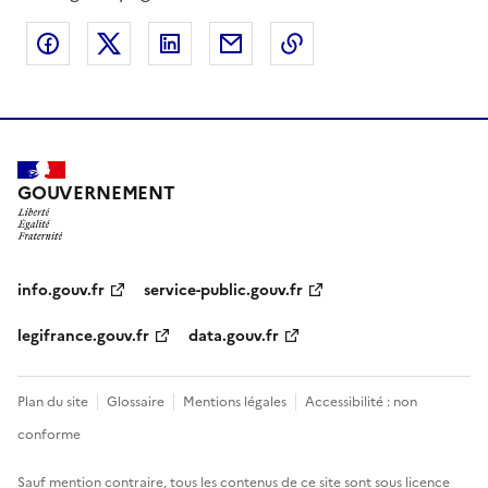
Partager sur Facebook
Partager sur X
Partager sur LinkedIn
Partager par email
Copier le lien de la 
GOUVERNEMENT
info.gouv.fr
service-public.gouv.fr
legifrance.gouv.fr
data.gouv.fr
Plan du site
Glossaire
Mentions légales
Accessibilité : non
conforme
Sauf mention contraire, tous les contenus de ce site sont sous
licence